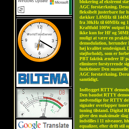
blokering af ekstremt stær
AGC forstærkning. Desud
fleksibelt justerbare fo
dækker 1.8MHz til 144MH
fra 30kHz til 60MHz og 
Kraftfuld 100W output fo
ikke kun for HF og 50MH
muligt at være en praktis
demodulation, herunder 
høj kvalitet sendesignal
støjforhold), som er forb
PBT faktisk ændrer IF pa
eliminere forstyrrende si
funktioner Den manuelle
AGC forstærkning. Derudo
samtidigt.
Indbygget RTTY demodu
Den baudot RTTY demodul
nødvendige for RTTY deko
signaler overlapper tone
tuning tilstand. Digital
giver den maksimale slag
indstilles i 11 niveauer, 
equalizer, efter drift st