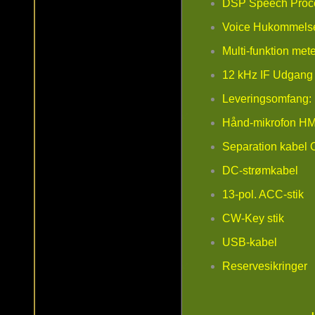
DSP Speech Proc
Voice Hukommels
Multi-funktion mete
12 kHz IF Udgang 
Leveringsomfang:
Hånd-mikrofon H
Separation kabel
DC-strømkabel
13-pol. ACC-stik
CW-Key stik
USB-kabel
Reservesikringer