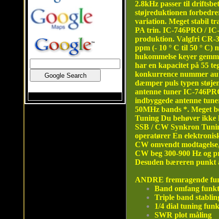
2.8kHz passer til driftsb
støjreduktionen forbedrer
variation. Meget stabil t
PA trin. IC-746PRO / IC-
produktion. Valgfri CR-33
ppm (- 10 ° C til 50 ° C) 
hukommelse keyer gemmer
har en kapacitet på 55 t
konkurrence nummer auto
dæmper puls typen støjen 
antenne tuner IC-746PRO
indbyggede antenne tuner
50MHz bands *. Meget bel
Tuning Du behøver ikke 
SSB / CW Synkron Tuning,
operatører En elektronisk
CW omvendt modtagelse, p
CW beg 300-900 Hz og prik 
Desuden bæreren punkt a
ANDRE fremragende fun
Band omfang funktio
Triple band stabling
1/4 dial tuning fun
SWR plot måling