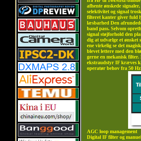
fra HF til 144MHz-båndet.
afhente ønskede signaler,
selektivitet og signal tro
filteret kanter giver fuld
læsbarhed Den afrundede fi
band pass. Selvom oprethold
signal støjforhold den plan
dig at udvælge et ønsket 
ene virkelig se det magis
blevet lettere med den blø
gerne en mekanisk filter. 
ekstraudstyr IF kræves kr
operatør behov fra 50 Hz 
AGC loop management
Digital IF filter og manu