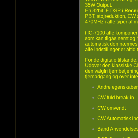
35W Output.
En 32bit IF-DSP i
Recei
PBT, støjreduktion, CW 
470MHz i alle typer af 
IC-7100 alle komponenter
I
som kan tilgås nemt og 
automatisk den nærmeste
alle indstillinger er alti
For de digitale tilstand
Udover den klassiske CI-
den valgfri fjernbetjenin
fjernadgang og over inter
Andre egenskaber
CW fuld break-in
CW omvendt
CW Automatisk inds
Band Anvendelse