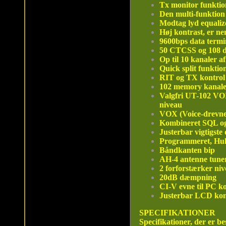
Tx monitor funktio
Den multi-funktion
Modtag lyd equalize
Høj kontrast, er n
9600bps data termi
50 CTCSS og 108 d
Op til 10 kanaler a
Quick split funktion
RIT og TX kontrol
102 memory kanale
Valgfri UT-102 VO
niveau
VOX (Voice-drevne
Kombineret SQL og
Justerbar vigtigste
Programmeret, Huk
Båndkanten bip
AH-4 antenne tuner
2 forforstærker niv
20dB dæmpning
CI-V evne til PC ko
Justerbar LCD kont
SPECIFIKATIONER
Specifikationer, der er 