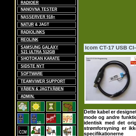
RADIOER
NANOVNA TESTER
NASSERVER 918+
NATUR
& JAGT
RADIOLINKS
REOLINK
Icom CT-17 USB CI-
SAMSUNG GALAXY
S21 ULTRA 512GB
SHOTOKAN KARATE
SIDSTE NYT
SOFTWARE
TEAMVIWER SUPPORT
VÅBEN & JAGTVÅBEN
ADMIN.
Dette kabel er designe
mode og andre funkt
identisk med det orig
SB
strømforsyning er ik
specifikationerne