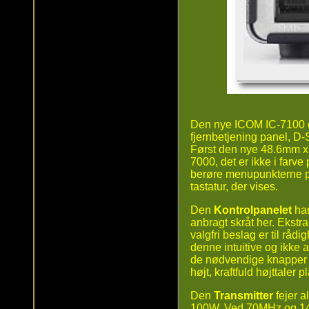
Den nye ICOM IC-7100 
fjernbetjening panel, D
Først den nye 48.6mm 
7000, det er ikke i farve
berøre menupunkterne på
tastatur, der vises.
Den
Kontrolpanelet
har
anbragt skråt her. Ekstr
valgfri beslag er til rå
denne intuitive og ikke
de nødvendige knapper o
højt, kraftfuld højttaler
Den
Transmitter
fejer a
100W. Ved 70MHz og 144