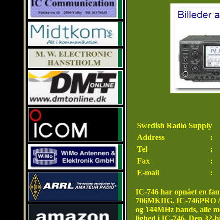
Swedish Radio Supply
Address
:
Tel
:
Fax
:
E-mail
:
IC-746 har opnået en fan
706MKIIG. IC-746PRO / IC
og 144MHz bands, alle me
lighed i IC-746. Den 32-b