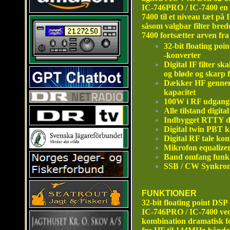
IC-746PRO / IC-7400 en f
7400 til et niveau tæt på
såsom valgbar filter bre
7400 fortsætter arven fra
32-bit floating poi
-konverter
Digital IF filter sk
og bløde og skarp fi
Dækker HF gennem
kapacitet
100W i RF udgangse
Alle tilstand digit
Indbygget RTTY d
Digital twin PBT k
Digital RF tale ko
Mikrofon equalize
Band omfang funk
SSB / CW Synkron
FUNKTIONER
32-bit floating point DSP
I
C-746PRO / IC-7400 vedt
kombination dramatisk fo