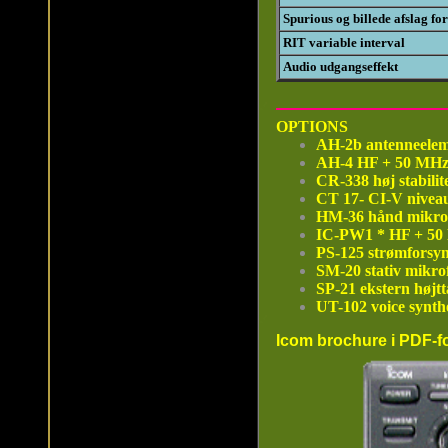
Spurious og billede afslag fo
RIT variable interval
Audio udgangseffekt
OPTIONS
AH-2b antenneelem
AH-4 HF + 50 MHz a
CR-338 høj stabilite
CT 17- CI-V nivea
HM-36 hånd mikro
IC-PW1 * HF + 50 
PS-125 strømforsyn
SM-20 stativ mikro
SP-21 ekstern højtt
UT-102 voice synth
Icom brochure i PDF-f