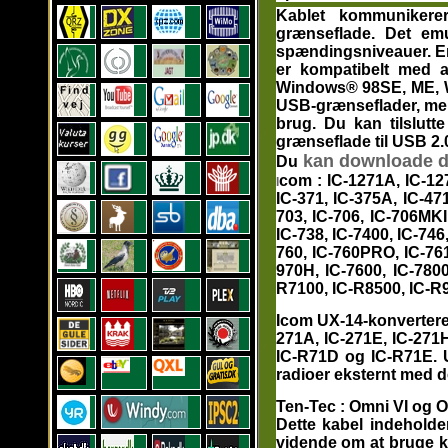
Kablet kommuniker
grænseflade. Det em
spændingsniveauer. En 
er kompatibelt med a
Windows® 98SE, ME, W
USB-grænseflader, men i
brug. Du kan tilslut
grænseflade til USB 2.0 
kan downloade d
Du
com
: IC-1271A, IC-12
I
IC-371, IC-375A, IC-47
703, IC-706, IC-706MKII
IC-738, IC-7400, IC-746
760, IC-760PRO, IC-761,
970H, IC-7600, IC-780
R7100, IC-R8500, IC-R
Icom UX-14-konverteren
271A, IC-271E, IC-271H
IC-R71D og IC-R71E. UX
radioer eksternt med de
Ten-Tec
: Omni VI og O
Dette kabel indeholder
vidende om at bruge kab