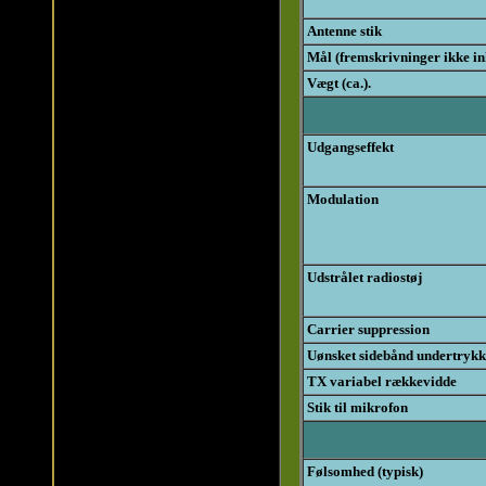
Antenne stik
Mål (fremskrivninger ikke in
Vægt (ca.).
Udgangseffekt
Modulation
Udstrålet radiostøj
Carrier suppression
Uønsket sidebånd undertrykk
TX variabel rækkevidde
Stik til mikrofon
Følsomhed (typisk)