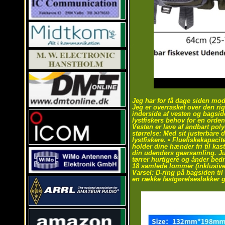
Jeg har for få dage siden mod
Jeg er overrasket over den rig
inderside af vesten og bagside
lystfiskers behov for en orden
Vesten er lave af åndbart pol
størrelse: Med sit justerbare 
lystfiskere. • Fluefiskekapacit
holder dine hænder fri til kas
din udendørs gearsamling. Just
tørrer hurtigere og ånder bed
18 samlede lommer (inklusive 
Varsel: D-ring på bagsiden til
en række fastgørelsesløkker gi